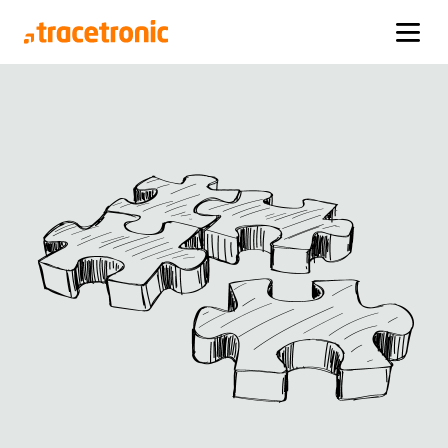
产品
产品
解决方案
该公司
解决方案
one:cx
domains
about us
view product
adas/ad自动驾驶系统测试
关于我们
该公司
editions
车机娱乐系统测试
地点
faq
虚拟测试
网络
de
en
cn
认证
ecu.test
我们的研究项目
view product
附加模块
other products