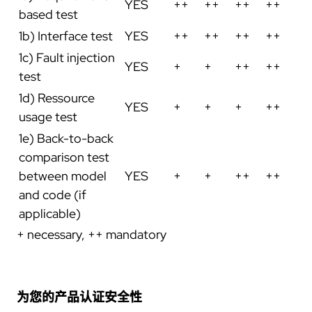
YES
++
++
++
++
based test
1b) Interface test
YES
++
++
++
++
1c) Fault injection
YES
+
+
++
++
test
1d) Ressource
YES
+
+
+
++
usage test
1e) Back-to-back
comparison test
between model
YES
+
+
++
++
and code (if
applicable)
+ necessary, ++ mandatory
为您的产品认证安全性