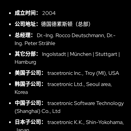
成立时间：
2004
公司地址：
德国德累斯顿（总部）
总经理：
Dr.-Ing. Rocco Deutschmann, Dr.-
Ing. Peter Strähle
其它分部：
Ingolstadt | München | Stuttgart |
Hamburg
美国子公司：
tracetronic Inc., Troy (MI), USA
韩国子公司：
tracetronic Ltd., Seoul area,
Korea
中国子公司：
tracetronic Software Technology
(Shanghai) Co., Ltd
日本子公司：
tracetronic K.K., Shin-Yokohama,
Japan