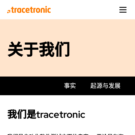
产品
产品
解决方案
该公司
关于我们
解决方案
one:cx
domains
about us
view product
adas/ad自动驾驶系统测试
关于我们
该公司
editions
车机娱乐系统测试
地点
faq
虚拟测试
网络
de
en
cn
认证
事实
起源与发展
ecu.test
我们的研究项目
view product
附加模块
我们是tracetronic
other products